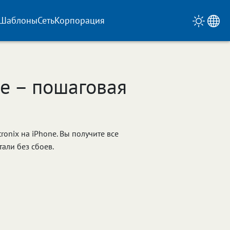
Шаблоны
Сеть
Корпорация
e – пошаговая
ronix на iPhone. Вы получите все
али без сбоев.