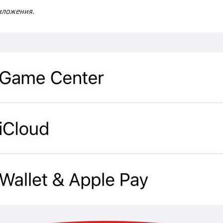
иложения
.